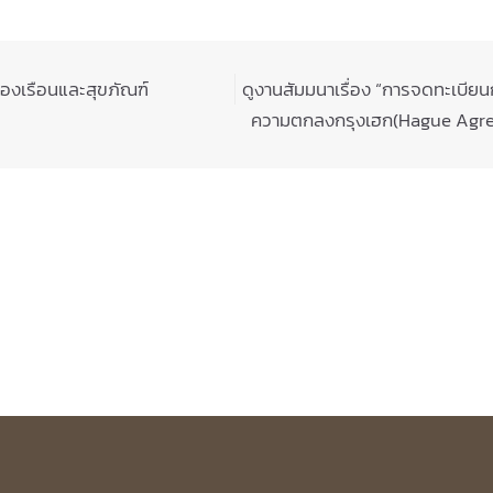
องเรือนและสุขภัณฑ์
ดูงานสัมมนาเรื่อง “การจดทะเบี
ความตกลงกรุงเฮก(Hague Agree