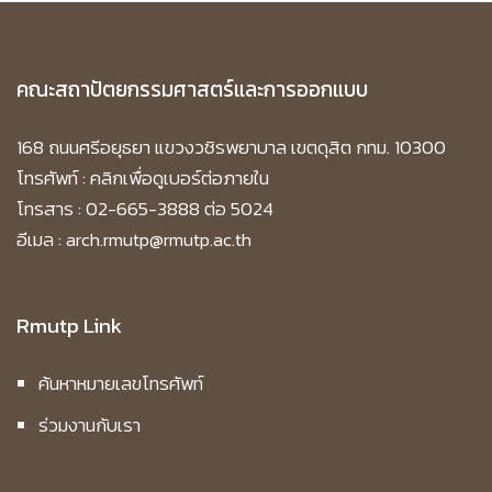
หน้าต่าง วัดสุทัศนเทพวรารามราชวรมหาวิหาร
งานศิลปะชิ้นเอกที่ไม่สามารถลอกเลียนแบบได้
ฐานความรู้ด้านศิลปวัฒนธรรม : สัตตมหาสถาน
คณะสถาปัตยกรรมศาสตร์และการออกแบบ
จำลองเหตุการณ์สำคัญมางพระพุทธศสนา
ภายในวัดสุทัศนเทพวรารามราชวรมหาวิหาร ความ
168 ถนนศรีอยุธยา แขวงวชิรพยาบาล เขตดุสิต กทม. 10300
งามที่ทรงคุณค่าผ่านช่วงเวลาในประวัติศาสตร์
โทรศัพท์ :
คลิกเพื่อดูเบอร์ต่อภายใน
โทรสาร : 02-665-3888 ต่อ 5024
อีเมล : arch.rmutp@rmutp.ac.th
Rmutp Link
ค้นหาหมายเลขโทรศัพท์
ร่วมงานกับเรา