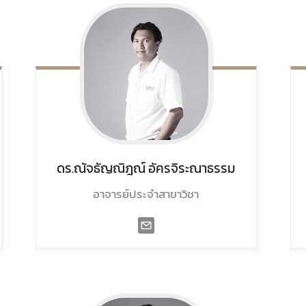
ดร.ณัจธัญณิฎณ์
อัครจิระณาธรรม
อาจารย์ประจำสาขาวิชา