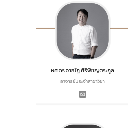
ผศ.ดร.อาณัฎ
ศิริพิชญ์ตระกูล
อาจารย์ประจำสาขาวิชา