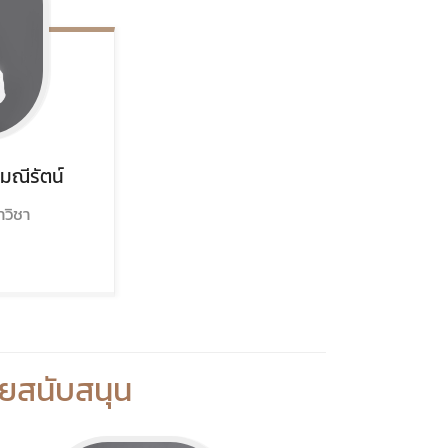
มณีรัตน์
วิชา
ยสนับสนุน