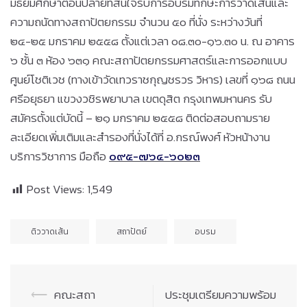
มัธยมศึกษาตอนปลายที่สนใจรับการอบรมทักษะการวาดเส้นและ
ความถนัดทางสถาปัตยกรรม จำนวน ๕๐ ที่นั่ง ระหว่างวันที่
๒๔-๒๕ มกราคม ๒๕๕๘ ตั้งแต่เวลา ๐๘.๓๐-๑๖.๓๐ น. ณ อาคาร
๖ ชั้น ๓ ห้อง ๖๓๑ คณะสถาปัตยกรรมศาสตร์และการออกแบบ
ศูนย์โชติเวช (ทางเข้าวัดเทวราชกุญชรวร วิหาร) เลขที่ ๑๖๘ ถนน
ศรีอยุธยา แขวงวชิรพยาบาล เขตดุสิต กรุงเทพมหานคร รับ
สมัครตั้งแต่บัดนี้ – ๒๑ มกราคม ๒๕๕๘ ติดต่อสอบถามราย
ละเอียดเพิ่มเติมและสำรองที่นั่งได้ที่ อ.กรณ์พงศ์ หัวหน้างาน
บริการวิชาการ มือถือ
๐๙๕-๗๖๔-๖๐๒๓
Post Views:
1,549
ติววาดเส้น
สถาปัตย์
อบรม
Post
⟵
คณะสถา
ประชุมเตรียมความพร้อม