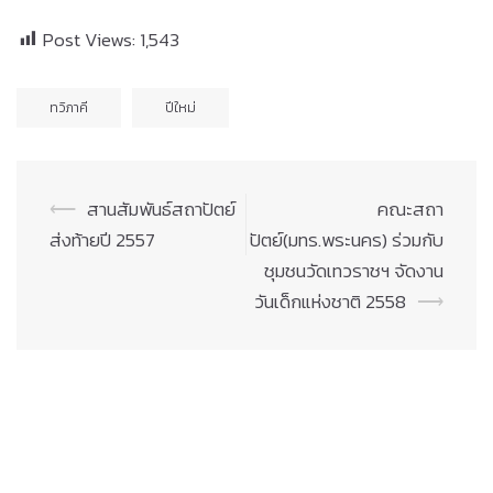
Post Views:
1,543
ทวิภาคี
ปีใหม่
Post
⟵
สานสัมพันธ์สถาปัตย์
คณะสถา
navigation
ส่งท้ายปี 2557
ปัตย์(มทร.พระนคร) ร่วมกับ
ชุมชนวัดเทวราชฯ จัดงาน
วันเด็กแห่งชาติ 2558
⟶