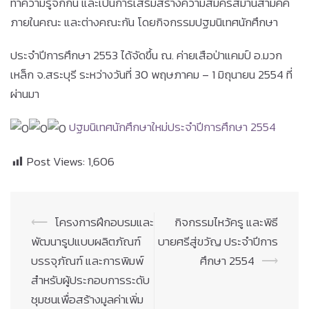
ทำความรู้จักกัน และเป็นการเสริมสร้างความสมัครสมานสามัคคี
ภายในคณะ และต่างคณะกัน โดยกิจกรรมปฐมนิเทศนักศึกษา
ประจำปีการศึกษา 2553 ได้จัดขึ้น ณ. ค่ายเสือป่าแคมป์ อ.มวก
เหล็ก จ.สระบุรี ระหว่างวันที่ 30 พฤษภาคม – 1 มิถุนายน 2554 ที่
ผ่านมา
ปฐมนิเทศนักศึกษาใหม่ประจำปีการศึกษา 2554
Post Views:
1,606
Post
⟵
โครงการฝึกอบรมและ
กิจกรรมไหว้ครู และพิธี
navigation
พัฒนารูปแบบผลิตภัณฑ์
บายศรีสู่ขวัญ ประจำปีการ
บรรจุภัณฑ์ และการพิมพ์
ศึกษา 2554
⟶
สำหรับผู้ประกอบการระดับ
ชุมชนเพื่อสร้างมูลค่าเพิ่ม