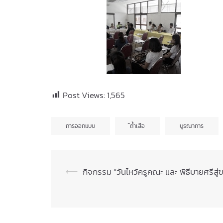
Post Views:
1,565
การออกแบบ
้ถ้ำเสือ
บูรณาการ
Post
⟵
กิจกรรม “วันไหว้ครูคณะ และ พิธีบายศรีสู
navigation