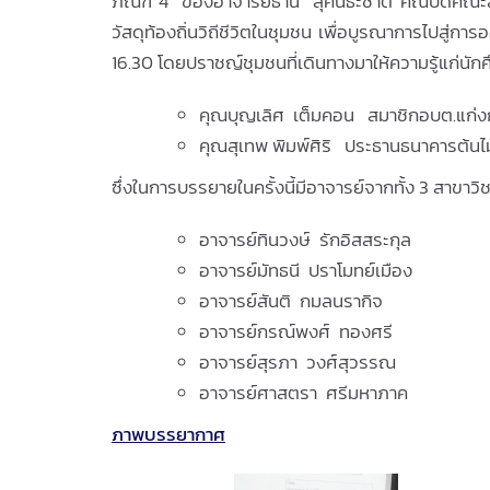
ภัณฑ์ 4” ของอาจารย์ธานี สุคนธะชาติ คณบดีคณะสถาปั
วัสดุท้องถิ่นวิถีชีวิตในชุมชน เพื่อบูรณาการไปสู
16.30 โดยปราชญ์ชุมชนที่เดินทางมาให้ความรู้แก่นักศ
คุณบุญเลิศ เต็มคอน สมาชิกอบต.แก่
คุณสุเทพ พิมพ์ศิริ ประธานธนาคารต้นไม้
ซึ่งในการบรรยายในครั้งนี้มีอาจารย์จากทั้ง 3 สาขาวิช
อาจารย์ทินวงษ์ รักอิสสระกุล
อาจารย์มัทธนี ปราโมทย์เมือง
อาจารย์สันติ กมลนรากิจ
อาจารย์กรณ์พงศ์ ทองศรี
อาจารย์สุรภา วงศ์สุวรรณ
อาจารย์ศาสตรา ศรีมหาภาค
ภาพบรรยากาศ