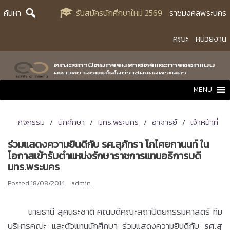
Skip
ค้นหา
รับสมัครนักศึกษาใหม่ 2569
ราชมงคลพระนคร
to
content
คณะ
หน่วยงาน
MENU
กิจกรรม
นักศึกษา
มทร.พระนคร
อาจารย์
เจ้าหน้าที่
ร่วมแสดงความยินดีกับ รศ.สุภัทรา โกไศยกานนท์ ใน
โอกาสเข้ารับตำแหน่งรักษาราชการแทนอธิการบดี
มทร.พระนคร
Posted
18/08/2014
admin
นายธานี สุคนธะชาติ คณบดีคณะสถาปัตยกรรมศาสตร์ ทีม
บริหารคณะ และตัวแทนนักศึกษา ร่วมแสดงความยินดีกับ
รศ.สุ