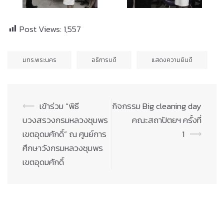
Post Views:
1,557
มทร.พระนคร
อธิการบดี
แสดงความยินดี
Post
⟵
เข้าร่วม “พิธี
กิจกรรม Big cleaning day
navigation
บวงสรวงกรมหลวงชุมพร
คณะสถาปัตยฯ ครั้งที่
เขตอุดมศักดิ์” ณ ศูนย์การ
1
⟶
ศึกษาวังกรมหลวงชุมพร
เขตอุดมศักดิ์