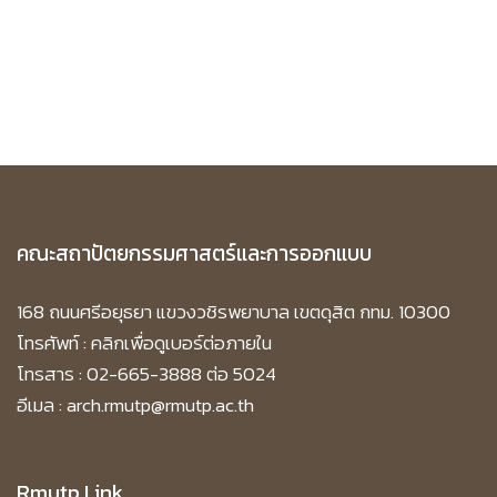
คณะสถาปัตยกรรมศาสตร์และการออกแบบ
168 ถนนศรีอยุธยา แขวงวชิรพยาบาล เขตดุสิต กทม. 10300
โทรศัพท์ :
คลิกเพื่อดูเบอร์ต่อภายใน
โทรสาร : 02-665-3888 ต่อ 5024
อีเมล : arch.rmutp@rmutp.ac.th
Rmutp Link