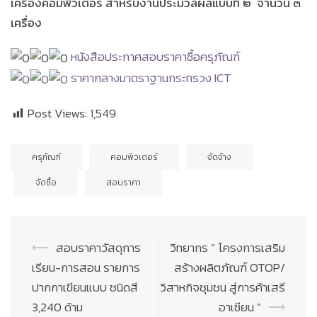
เครื่องคอมพิวเตอร์ สำหรับงานประมวลผลแบบที่ ๒
จำนวน ๓
เครื่อง
หนังสือประกาศสอบราคาซื้อครุภัณฑ์
ราคากลางมาตราฐานกระทรวง ICT
Post Views:
1,549
ครุภัณฑ์
คอมพิวเตอร์
จัดจ้าง
จัดซื้อ
สอบราคา
Post
⟵
สอบราคาวัสดุการ
วิทยากร ” โครงการเสริม
navigation
เรียน-การสอน รายการ
สร้างผลิตภัณฑ์ OTOP/
ปากกาเขียนแบบ ชนิดสี
วิสาหกิจชุมชน สู่การค้าเสรี
3,240 ด้าม
อาเซียน ”
⟶