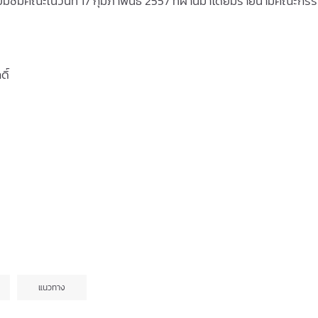
ชมคณะในวันที่ 17 กุมภาพันธ์ 2557 ที่ผ่านมาโดยมีรายนามคณะกรร
ิ์
แนวทาง