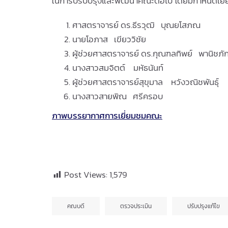
ในการปรับปรุงและพัฒนาคณะต่อไป โดยมีกำหนดเยี่ยม
ศาสตราจารย์ ดร.ธีรวุฒิ บุณยโสภณ
นายโอภาส เขียววิชัย
ผู้ช่วยศาสตราจารย์ ดร.กุณฑลทิพย์ พานิชภักด
นางสาวสมจิตต์ มหัธนันท์
ผู้ช่วยศาสตราจารย์สุขุมาล หวังวณิชพันธุ์
นางสาวสายพิณ ศรีครอบ
ภาพบรรยากาศการเยี่ยมชมคณะ
Post Views:
1,579
คณบดี
ตรวจประเมิน
ปรับปรุงแก้ไข