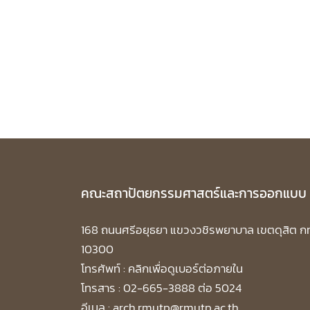
คณะสถาปัตยกรรมศาสตร์และการออกแบบ
168 ถนนศรีอยุธยา แขวงวชิรพยาบาล เขตดุสิต ก
10300
โทรศัพท์ :
คลิกเพื่อดูเบอร์ต่อภายใน
โทรสาร : 02-665-3888 ต่อ 5024
อีเมล : arch.rmutp@rmutp.ac.th