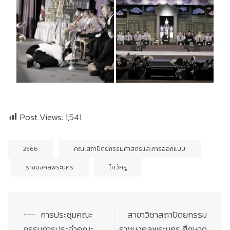
Post Views:
1,541
2566
คณะสถาปัตยกรรมศาสตร์และการออกแบบ
ราชมงคลพระนคร
ไหว้ครู
Post
⟵
การประชุมคณะ
สาขาวิชาสถาปัตยกรรม
navigation
กรรมการประจำคณะ
ราชมงคลพระนคร ศึกษาดู