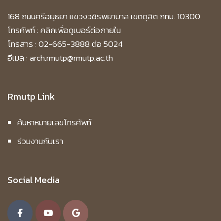
2551
168 ถนนศรีอยุธยา แขวงวชิรพยาบาล เขตดุสิต กทม. 10300
โทรศัพท์ :
คลิกเพื่อดูเบอร์ต่อภายใน
งานวิจัยประจำปีงบประมาณ 2564
โทรสาร : 02-665-3888 ต่อ 5024
อีเมล : arch.rmutp@rmutp.ac.th
การใช้ประโยชน์นวัตกรรมการออกแบบสู่การพัฒนา
ผลิตภัณฑ์ของที่ระลึกอาศัยการเชื่อมโยงอัตลักษณ์
เมืองรองเพื่อส่งเสริมการท่องเที่ยวในจังหวัดเมือง
Rmutp Link
รอง
(ผศ.ดร.อาณัฏ ศิริพิชญ์ตระกูล)
การออกแบบแม่แบบเครื่องจักรสานผักตบชวาจากน้ำ
ยางพาราเพื่อลดต้นทุนในการผลิตและพัฒนา
ค้นหาหมายเลขโทรศัพท์
ผลิตภัณฑ์เครื่องจักสานผักตบชวา
(ผศ.ดร.ยุวดี พร
ธาราพงศ์)
ร่วมงานกับเรา
ศึกษาและพัฒนาผลิตภัณฑ์จากวัสดุพื้นถิ่นด้วย
วัฒนธรรมโนรา เพื่อเพิ่มมูลค่าสู่ระดับสากล “ชุมชนวิถี
พุทธคลองแดนจังหวัดสงขลา
(ดร.สุรภา วงศ์
Social Media
สุวรรณ)
ศึกษาผลสัมฤทธิ์การเรียนการสอนแบบออนไลน์ในชีวิต
วิถีใหม่ คณะสถาปัตยกรรมศาสตร์และการออกแบบ
มหาวิทยาลัยเทคโนโลยีราชมงคลพระนคร
(อาจารย์