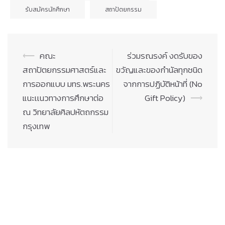
รับสมัครนักศึกษา
สถาปัตยกรรม
Post
⟵
คณะ
ร่วมรณรงค์ งดรับของ
navigation
สถาปัตยกรรมศาสตร์และ
ขวัญและของกำนัลทุกชนิด
การออกแบบ มทร.พระนคร
จากการปฏิบัติหน้าที่ (No
แนะเเนวทางการศึกษาต่อ
Gift Policy)
⟶
ณ วิทยาลัยศิลปหัตถกรรม
กรุงเทพ