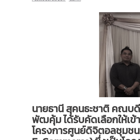
นายธานี สุคนธะชาติ คณบ
พัฒคุ้ม ได้รับคัดเลือกให
โครงการศูนย์ดิจิตอลชุมช