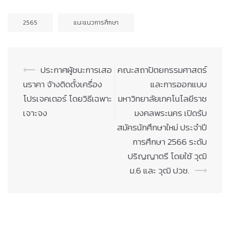
2565
แนะแนวการศึกษา
Post
⟵
ประกาศผู้ชนะการเสอ
คณะสถาปัตยกรรมศาสตร์
navigation
นราคา จ้างติดตั้งเครื่อง
และการออกแบบ
โปรเจคเตอร์ โดยวิธีเฉพาะ
มหาวิทยาลัยเทคโนโลยีราช
เจาะจง
มงคลพระนคร เปิดรับ
สมัครนักศึกษาใหม่ ประจำปี
การศึกษา 2566 ระดับ
ปริญญาตรี โดยใช้ วุฒิ
ม.6 และ วุฒิ ปวช.
⟶