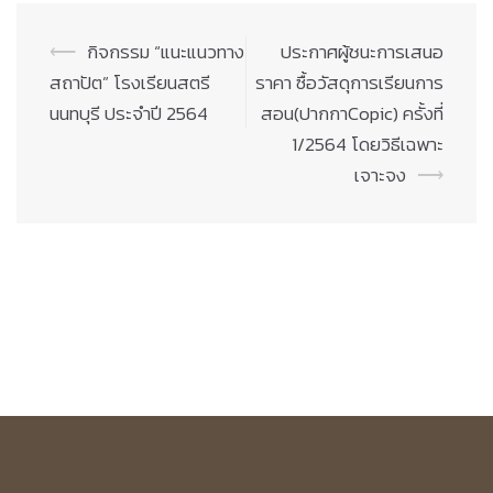
Post
⟵
กิจกรรม “แนะแนวทาง
ประกาศผู้ชนะการเสนอ
navigation
สถาปัต” โรงเรียนสตรี
ราคา ซื้อวัสดุการเรียนการ
นนทบุรี ประจำปี 2564
สอน(ปากกาCopic) ครั้งที่
1/2564 โดยวิธีเฉพาะ
เจาะจง
⟶