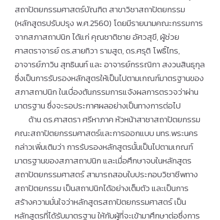
สถาปัตยกรรมศาสตร์บัณฑิต สาขาวิชาสถาปัตยกรรม
(หลักสูตรปรับปรุง พ.ศ.2560) โดยมีรายนามคณะกรรมการ
จากสภาสถาปนิก ได้แก่ คุณชาติชาย อัศวสุขี, ผู้ช่วย
ศาสตราจารย์ ดร.สายทิวา รามสูต, ดร.ศรุติ โพธิ์ไทร,
อาจารย์ภาวิน สุทธินนท์ และ อาจารย์กรรณิกา สงวนสินธุกุล
ซึ่งเป็นการรับรองหลักสูตรให้เป็นไปตามเกณฑ์มาตรฐานของ
สภาสถาปนิก ในเบื่องต้นกรรมการแจ้งผลการตรวจว่าผ่าน
มาตรฐาน ซึ่งจะรอประกาศผลอย่างเป็นทางการต่อไป
ด้าน ดร.ศาสตรา ศรีหาภาค หัวหน้าสาชาสถาปัตยกรรม
คณะสถาปัตยกรรมศาสตร์และการออกแบบ มทร.พระนคร
กล่าวเพิ่มเติมว่า การรับรองหลักสูตรนั้นเป็นไปตามเกณฑ์
มาตรฐานของสภาสถาปนิก และเมื่อศึกษาจบในหลักสูตร
สถาปัตยกรรมศาสตร์ สามารถสอบใบประกอบวิชาชีพทาง
สถาปัตยกรรม เป็นสถาปนิกได้อย่างเต็มตัว และเป็นการ
สร้างความมั่นใจว่าหลักสูตรสถาปัตยกรรมศาสตร์ เป็น
หลักสูตรที่ได้รับมาตรฐาน ให้กับผู้ที่จะเข้ามาศึกษาต่อซึ่งการ