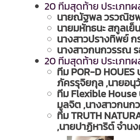
20 ทีมสุดท้าย ประเภ
นายณัฐพล วรวณิชพง
นายมหัทธนะ สกูลเย็
นางสาวปรางทิพย์ ก
นางสาวกนกวรรณ รอ
20 ทีมสุดท้าย ประเภ
ทีม POR-D HOUES ปร
ภัครรุจิยกุล ,นายอนุว
ทีม Flexible House
มูลจิต ,นางสาวกนก
ทีม TRUTH NATURAL 
,นายปาฏิหาริต์ จำนง