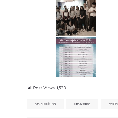
Post Views:
1,539
การเคหะแห่งชาติ
มทร.พระนคร
สถาปั