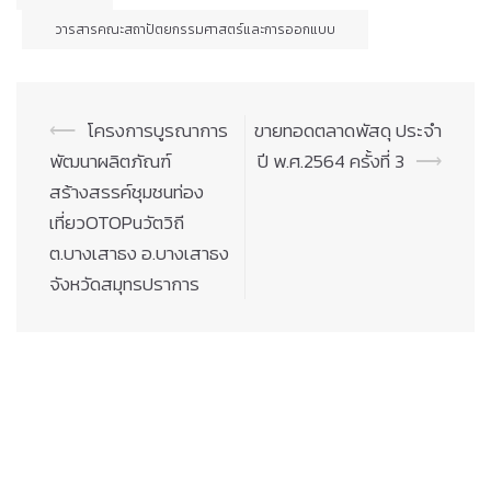
วารสารคณะสถาปัตยกรรมศาสตร์และการออกแบบ
Post
⟵
โครงการบูรณาการ
ขายทอดตลาดพัสดุ ประจำ
navigation
พัฒนาผลิตภัณฑ์
ปี พ.ศ.2564 ครั้งที่ 3
⟶
สร้างสรรค์ชุมชนท่อง
เที่ยวOTOPนวัตวิถี
ต.บางเสาธง อ.บางเสาธง
จังหวัดสมุทรปราการ