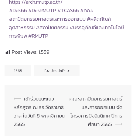
https://arch.rmutp.ac.th/
#Dek66
#DekRMUTP
#TCAS66
#คณะ
สถาปัตยกรรมศาสตร์และการออกแบบ
#ผลิตภัณฑ์
อุตสาหกรรม
#สถาปัตยกรรม
#บรรจุภัณฑ์และเทคโนโลยี
การพิมพ์
#RMUTP
Post Views:
1,559
2565
รับสมัครนักศึกษา
Post
⟵
เข้าร่วมแนะแนว
คณะสถาปัตยกรรมศาสตร์
navigation
หลักสูตร ณ รร.วัดราชาธิ
และการออกแบบ จัด
วาส ในวันที่ 8 พฤศจิกายน
โครงการปัจฉิมนิเทศ ปีการ
2565
ศึกษา 2565
⟶