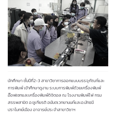
นักศึกษา ชั้นปีที่2-3 สาขาวิชาการออกแบบบรรจุภัณฑ์และ
การพิมพ์ เข้าศึกษาดูงาน ระบบการพิมพ์ด้วยเครื่องพิมพ์
อ๊อฟเซทและเครื่องพิมพ์ดิจิตอล ณ โรงงานพิมพ์ไพ่ กรม
สรรพสามิต อ.ชูเกียรติ อนันตเวทยานนท์และอ.มัทธนี
ปราโมทย์เมือง อาจารย์ประจำสาขาวิชาฯ