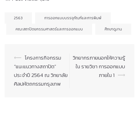
2563
การออกแบบบรรจุภัณฑ์และการพิมพ์
คณะสถาปัตยกรรมศาสตร์และการออกแบบ
ศึกษาดูงาน
Post
⟵
โครงการกิจกรรม
วิทยากรภายนอกให้ความรู้
navigation
“แนะแนวทางสถาปัต”
ใน รายวิชา การออกแบบ
ประจำปี 2564 ณ วิทยาลัย
ภายใน 1
⟶
ศิลปหัตถกรรมกรุงเทพ