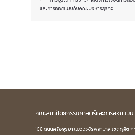
Post
และการออกแบบกับคณะบริหารธุรกิจ
navigation
คณะสถาปัตยกรรมศาสตร์และการออกแบบ
168 ถนนศรีอยุธยา แขวงวชิรพยาบาล เขตดุสิต ก