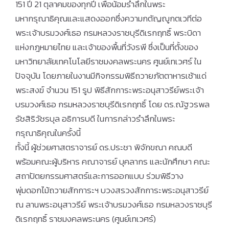
151 ปี 21 ตุลาคมของทุกปี เพื่อน้อมรำลึกในพระ
มหากรุณาธิคุณและแสดงออกซึ่งความกตัญญูกตเวทีต่อ
พระเจ้าบรมวงศ์เธอ กรมหลวงราชบุรีดิเรกฤทธิ์ พระบิดา
แห่งกฎหมายไทย และเจ้าของพื้นที่วังรพี ซึ่งเป็นที่ตั้งของ
มหาวิทยาลัยเทคโนโลยีราชมงคลพระนคร ศูนย์เทเวศร์ ใน
ปัจจุบัน โดยภายในงานมีกิจกรรมพิธีถวายภัตตาหารเช้าแด่
พระสงฆ์ จำนวน 151 รูป พิธีสักการะพระอนุสาวรีย์พระเจ้า
บรมวงศ์เธอ กรมหลวงราชบุรีดิเรกฤทธิ์ โดย ดร.ณัฐวรพล
รัชสิริวัชรบุล อธิการบดี ในการกล่าวรำลึกในพระ
กรุณาธิคุณในครั้งนี้
ทั้งนี้ ผู้ช่วยศาสตราจารย์ ดร.ประชา พิจักขณา คณบดี
พร้อมคณะผู้บริหาร คณาจารย์ บุคลากร และนักศึกษา คณะ
สถาปัตยกรรมศาสตร์และการออกแบบ ร่วมพิธีวาง
พุ่มดอกไม้ถวายสักการะฯ บวงสรวงสักการะพระอนุสาวรีย์
ณ ลานพระอนุสาวรีย์ พระเจ้าบรมวงศ์เธอ กรมหลวงราชบุรี
ดิเรกฤทธิ์ ราชมงคลพระนคร (ศูนย์เทเวศร์)