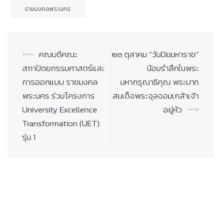
ราชมงคลพระนคร
Post
⟵
คณบดีคณะ
๒๓ ตุลาคม “วันปิยมหาราช”
navigation
สถาปัตยกรรมศาสตร์และ
น้อมรำลึกในพระ
การออกแบบ ราชมงคล
มหากรุณาธิคุณ พระบาท
พระนคร ร่วมโครงการ
สมเด็จพระจุลจอมเกล้าเจ้า
University Excellence
อยู่หัว
⟶
Transformation (UET)
รุ่น 1