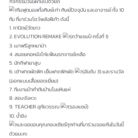
กิจกรรมวันนี้ผ่านไปด้วยดี
ทีมฟุตบอลทั้งศิษย์เก่า ศิษย์ปัจจุบัน และอาจารย์ ทั้ง 10
ทีม ที่มาร่วมโชว์พลังฝีเท้า ดังนี้
1. ถาปัตย์วัดเทว
2. EVOLUTION REMAKE
(คว้าแชมป์ ครั้งที่ 1)
3. เมาฟรีลูกหมาป่า
4. สมอยคอหนังไก่แฟ้มนรกจารย์เหลือ
5. นักกีฬายาสูบ
6. เช้าฟาดผัดฟัก เย็นฟาดฟักผัด
(อันดับ 3) และรางวัล
(ออกแบบเสื้อยอดเยี่ยม)
7. ทีมงานป๋าคำต้นบ้านโนนหินแห่
8. สองจังหวะ
9. TEACHER อุทัยวรรณ
(รองแชม์)
10. น้ำขิง
และขอขอบคุณกองเชียร์ทุกท่านที่มาร่วมจอยกันในวันนี้
ด้วยนะคะ