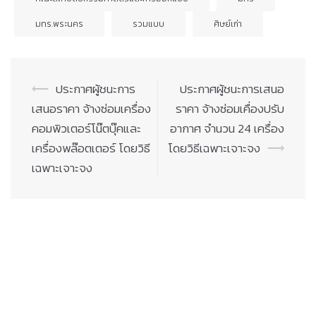
มทร.พระนคร
รวมแบบ
ศิษย์เก่า
Post
⟵
ประกาศผู้ชนะการ
ประกาศผู้ชนะการเสนอ
navigation
เสนอราคา จ้างซ่อมเครื่อง
ราคา จ้างซ่อมเคื่องปรับ
คอมพิวเตอร์โน๊ตบุ๊คและ
อากาศ จำนวน 24 เครื่อง
เครื่องพล๊อตเตอร์ โดยวิธี
โดยวิธีเฉพาะเจาะจง
⟶
เฉพาะเจาะจง