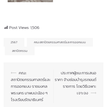
Post Views:
1,506
2567
คณะสถาปัตยกรรมศาสตร์และการออกแบบ
สถาปัตกรรม
Post
⟵
คณะ
ประกาศผู้ชนะการเสนอ
navigation
สถาปัตยกรรมศาสตร์และ
ราคา จ้างซ่อมบำรุงรถยนต์
การออกแบบ ราชมงคล
ราชการ โดยวิธีเฉพาะ
พระนคร มาพบปะน้อง ๆ
เจาะจง
⟶
โรงเรียนรัตนาธิเบศร์