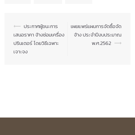
Post
⟵
ประกาศผู้ชนะการ
เผยแพร่แผนการจัดซื้อจัด
navigation
เสนอราคา จ้างซ่อมเครื่อง
จ้าง ประจำปีงบประมาณ
ปรินเตอร์ โดยวิธีเฉพาะ
พ.ศ.2562
⟶
เจาะจง