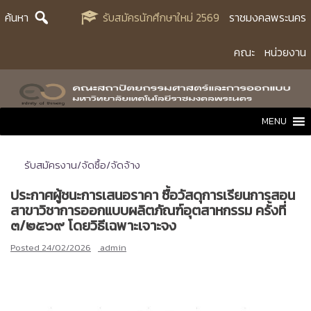
Skip
ค้นหา
รับสมัครนักศึกษาใหม่ 2569
ราชมงคลพระนคร
to
content
คณะ
หน่วยงาน
MENU
รับสมัครงาน/จัดซื้อ/จัดจ้าง
ประกาศผู้ชนะการเสนอราคา ซื้อวัสดุการเรียนการสอน
สาขาวิชาการออกแบบผลิตภัณฑ์อุตสาหกรรม ครั้งที่
๓/๒๕๖๙ โดยวิธีเฉพาะเจาะจง
Posted
24/02/2026
admin