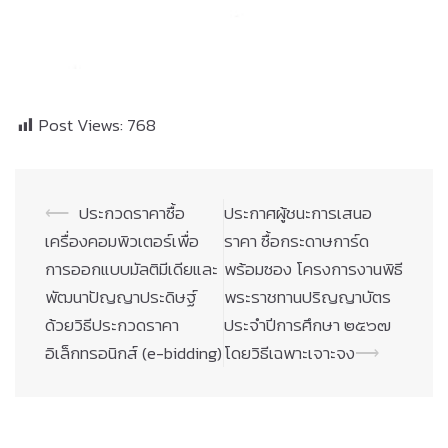
Post Views:
768
Post
⟵
ประกวดราคาซื้อ
ประกาศผู้ชนะการเสนอ
navigation
เครื่องคอมพิวเตอร์เพื่อ
ราคา ซื้อกระดาษการ์ด
การออกแบบมัลติมีเดียและ
พร้อมซอง โครงการงานพิธี
พัฒนาปัญญาประดิษฐ์
พระราชทานปริญญาบัตร
ด้วยวิธีประกวดราคา
ประจำปีการศึกษา ๒๕๖๗
อิเล็กทรอนิกส์ (e-bidding)
โดยวิธีเฉพาะเจาะจง
⟶