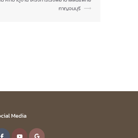
กาญจนบุรี
⟶
cial Media