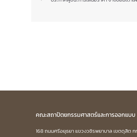
Post
navigation
คณะสถาปัตยกรรมศาสตร์และการออกแบบ
168 ถนนศรีอยุธยา แขวงวชิรพยาบาล เขตดุสิต ก