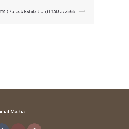
าร (Poject: Exhibition) เทอม 2/2565
⟶
cial Media