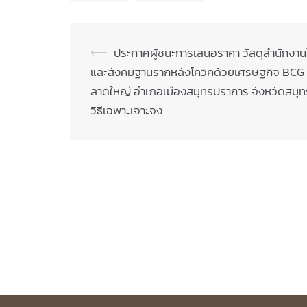
Post
⟵
ประกาศผู้ชนะการเสนอราคา วัสดุสำนักงาน
และสังคมฐานรากหลังโควิคด้วยเศรษฐกิจ BCG (
navigation
ลาดใหญ่ อำเภอเมืองสมุทรปราการ จังหวัดสมุทร
วิธีเฉพาะเจาะจง