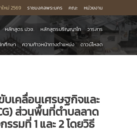
าใหม่ 2569
ราชมงคลพระนคร
คณะ
หน่วยงาน
หลักสูตร ปวช.
หลักสูตรปริญญาโท
วารสาร
ักศึกษา
ความก้าวหน้าทางตำแหน่ง
ดาวน์โหลด
ับเคลื่อนเศรษฐกิจและ
) ส่วนพื้นที่ตำบลลาด
รมที่ 1 และ 2 โดยวิธี