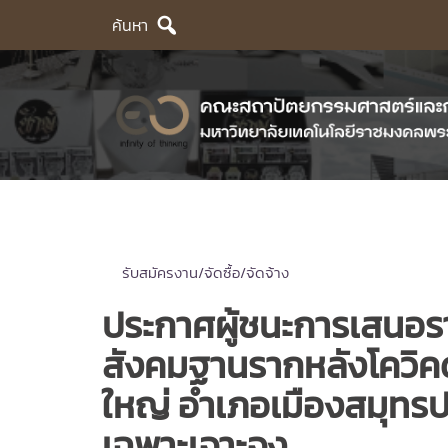
Skip
ค้นหา
to
content
รับสมัครงาน/จัดซื้อ/จัดจ้าง
ประกาศผู้ชนะการเสนอร
สังคมฐานรากหลังโควิคด
ใหญ่ อำเภอเมืองสมุทรปร
เฉพาะเจาะจง