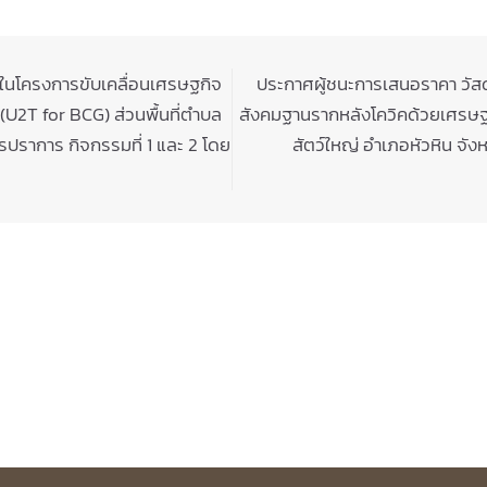
ในโครงการขับเคลื่อนเศรษฐกิจ
ประกาศผู้ชนะการเสนอราคา วัส
U2T for BCG) ส่วนพื้นที่ตำบล
สังคมฐานรากหลังโควิคด้วยเศรษฐก
ปราการ กิจกรรมที่ 1 และ 2 โดย
สัตว์ใหญ่ อำเภอหัวหิน จังห