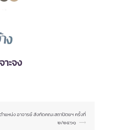
เจาะจง
 ตำแหน่ง อาจารย์ สังกัดคณะสถาปัตยฯ ครั้งที่
๒/๒๕๖๑
⟶