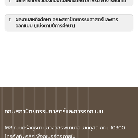
เอกสารที่เกี๋ยวข้องกับงานสหกิจศึกษาสำหรับ อาจารย์นิเทศ
เอกสารการตรวจสหกิจศึกษาฯ (สำหรับอาจารย์นิเทศ)
ตัวอย่าง
-แบบฟอร์ม (สำหรับอาจารย์นิเทศ)
ผลงานสหกิจศึกษา คณะสถาปัตยกรรมศาสตร์และการ
ออกแบบ (แบ่งตามปีการศึกษา)
นิทรรศการสหกิจศึกษาออนไลน์ ประจำปีการศึกษา
2563
คณะสถาปัตยกรรมศาสตร์และการออกแบบ
168 ถนนศรีอยุธยา แขวงวชิรพยาบาล เขตดุสิต กทม. 10300
โทรศัพท์ :
คลิกเพื่อดูเบอร์ต่อภายใน