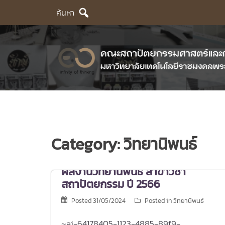
Skip
ค้นหา
to
content
Category:
วิทยานิพนธ์
ผลงานวิทยานิพนธ์ สาขาวิชา
สถาปัตยกรรม ปี 2566
Posted
31/05/2024
Posted in
วิทยานิพนธ์
~ai-64178405-1123-4885-89f9-