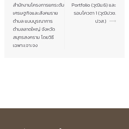
สำนักงานโครงการยกระดับ
Portfolio (วุฒิม.6) และ
เศรษฐกิจและสังคมราย
รอบโควตา 1 (วุฒิปวช.
ตำบล แบบบูรณาการ
ปวส.)
⟶
ตำบลลาดใหญ่ จังหวัด
สมุทรสงคราม โดยวิธี
เฉพาะเจาะจง