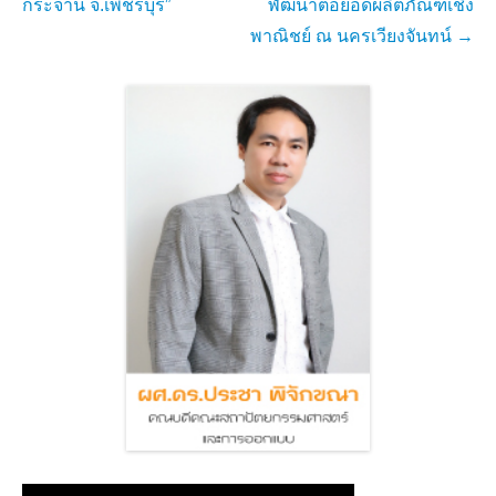
กระจาน จ.เพชรบุรี”
พัฒนาต่อยอดผลิตภัณฑ์เชิง
พาณิชย์ ณ นครเวียงจันทน์
→