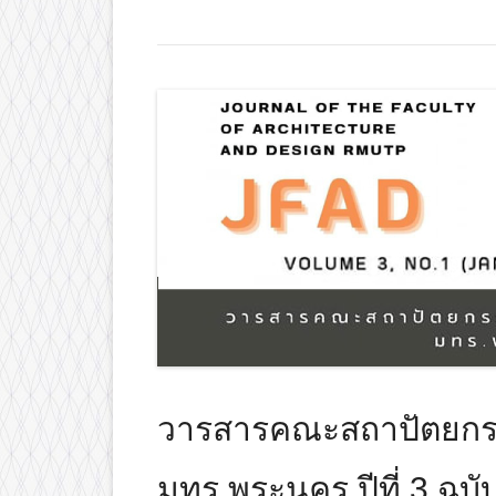
วารสารคณะสถาปัตยก
มทร.พระนคร ปีที่ 3 ฉบั